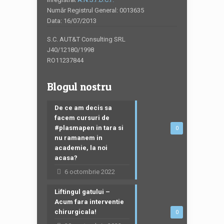
Număr Registrul General: 0013635
Data: 16/07/2013
S.C. AUT&T Consulting SRL
J40/12180/1998
RO11237844
Blogul nostru
De ce am decis sa
facem cursuri de
#plasmapen in tara si
0
nu ramanem in
academie, la noi
acasa?
6 octombrie 2022
Liftingul gatului –
Acum fara interventie
chirurgicala!
0