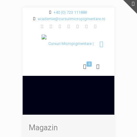
+40 (0) 723 111888
academie@cursurimicropigmentare.ro
0
Magazin