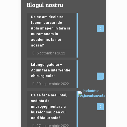
Blogul nostru
De ce am decis sa
facem cursuri de
#plasmapen in tara si
0
nu ramanem in
academie, la noi
acasa?
6 octombrie 2022
Liftingul gatului –
Acum fara interventie
chirurgicala!
0
30 septembrie 2022
Ce se face mai intai,
sedinta de
micropigmentare a
0
buzelor sau cea cu
acid hialuronic?
27 septembrie 2022