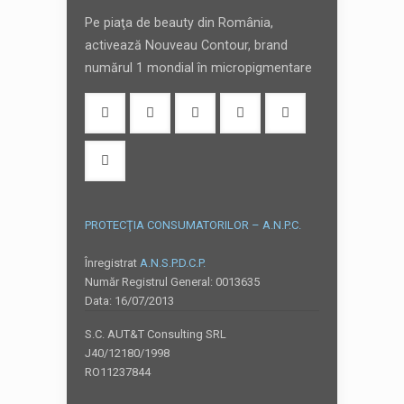
Pe piaţa de beauty din România,
activează Nouveau Contour, brand
numărul 1 mondial în micropigmentare
PROTECŢIA CONSUMATORILOR – A.N.P.C.
Înregistrat
A.N.S.P.D.C.P.
Număr Registrul General: 0013635
Data: 16/07/2013
S.C. AUT&T Consulting SRL
J40/12180/1998
RO11237844