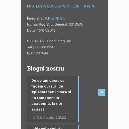
PROTECŢIA CONSUMATORILOR – A.N.P.C.
Înregistrat
A.N.S.P.D.C.P.
Număr Registrul General: 0013635
Data: 16/07/2013
S.C. AUT&T Consulting SRL
J40/12180/1998
RO11237844
Blogul nostru
De ce am decis sa
facem cursuri de
#plasmapen in tara si
0
nu ramanem in
academie, la noi
acasa?
6 octombrie 2022
Liftingul gatului –