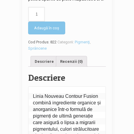
Cantitate
822
-
Adaugă în coș
ARAB
BROWN
-
Cod Produs:
822
Categorii:
Pigmenţi
,
FUSION
Sprâncene
LINE
-
Descriere
Recenzii (0)
10
ML
Descriere
Linia Nouveau Contour Fusion 
combină ingrediente organice și 
anorganice într-o formulă de 
pigmenți de ultimă generație 
care asigură o lipsa a migrarii 
pigmentului, culori strălucitoare 