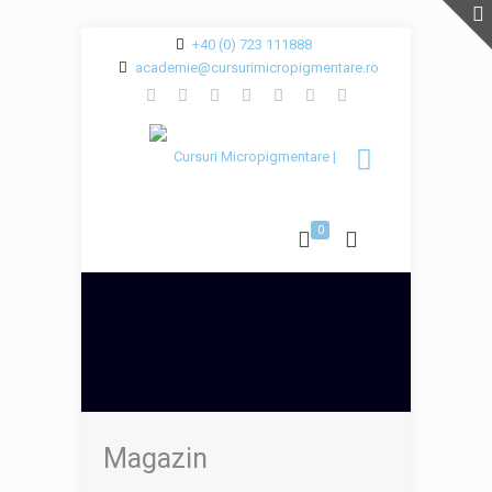
+40 (0) 723 111888
academie@cursurimicropigmentare.ro
0
Magazin