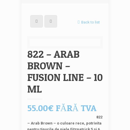
Back to list
822 – ARAB
BROWN –
FUSION LINE – 10
ML
55.00
€
FĂRĂ TVA
822
– Arab Brown – o culoare rece, potrivita
pentru tipurile de piele Fitzpatrick 5 si 6.