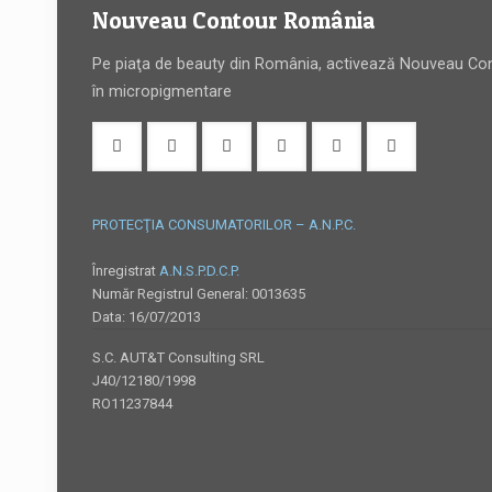
Nouveau Contour România
Pe piaţa de beauty din România, activează Nouveau Con
în micropigmentare
PROTECŢIA CONSUMATORILOR – A.N.P.C.
Înregistrat
A.N.S.P.D.C.P.
Număr Registrul General: 0013635
Data: 16/07/2013
S.C. AUT&T Consulting SRL
J40/12180/1998
RO11237844