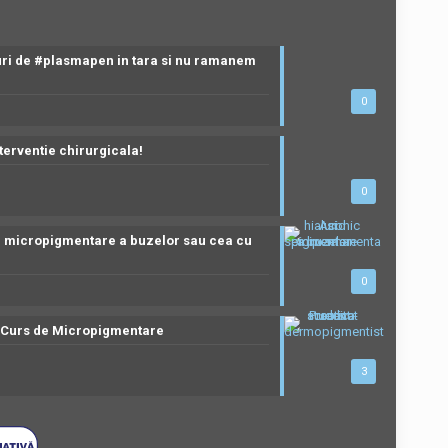
ri de #plasmapen in tara si nu ramanem
0
nterventie chirurgicala!
0
de micropigmentare a buzelor sau cea cu
0
un Curs de Micropigmentare
3