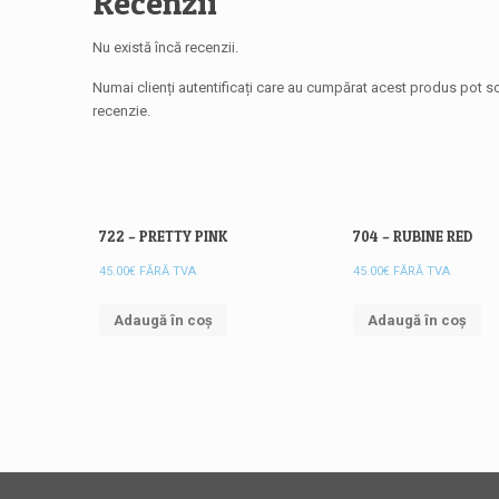
Recenzii
-
10
Nu există încă recenzii.
ML
Numai clienți autentificați care au cumpărat acest produs pot sc
recenzie.
722 – PRETTY PINK
704 – RUBINE RED
45.00
€
FĂRĂ TVA
45.00
€
FĂRĂ TVA
Adaugă în coș
Adaugă în coș